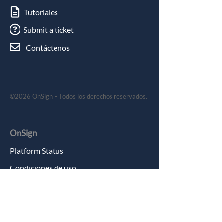
Tutoriales
Submit a ticket
Contáctenos
©2026 OnSign – Todos los derechos reservados.
OnSign
Platform Status
Condiciones de uso
política de privacidad
Trabaja con nosotros
Resumen