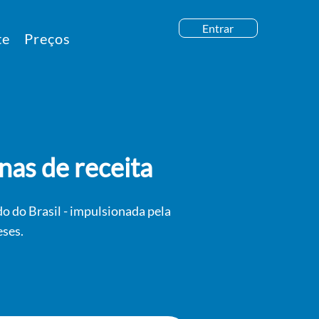
Entrar
te
Preços
as de receita
o do Brasil - impulsionada pela
eses.