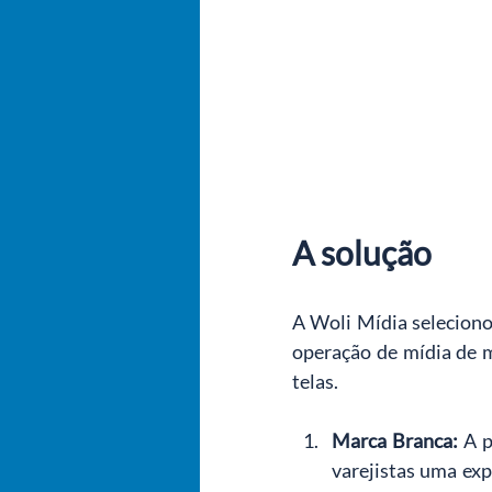
A solução
A Woli Mídia selecion
operação de mídia de m
telas.
Marca Branca:
A p
varejistas uma exp