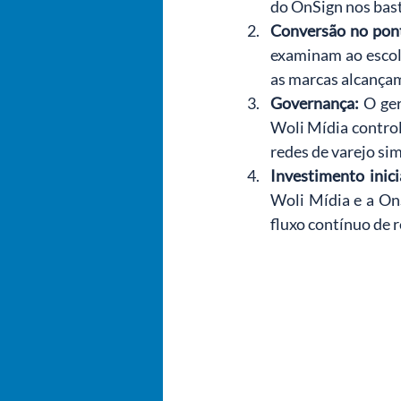
do OnSign nos bast
Conversão no pon
examinam ao escolh
as marcas alcança
Governança:
O ge
Woli Mídia control
redes de varejo s
Investimento inici
Woli Mídia e a On
fluxo contínuo de 