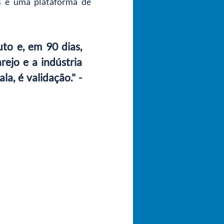
s e uma plataforma de 
o e, em 90 dias, 
jo e a indústria 
a, é validação." - 