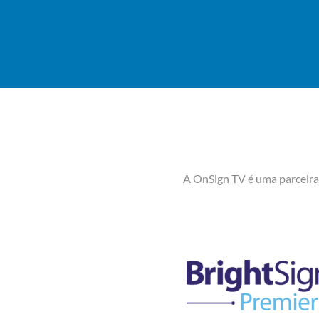
A OnSign TV é uma parceira 