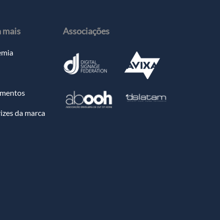
a mais
Associações
emia
amentos
rizes da marca