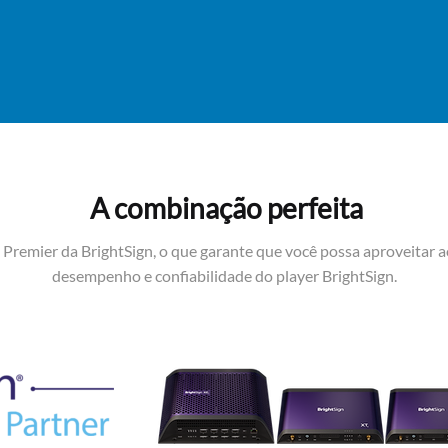
A combinação perfeita
Premier da BrightSign, o que garante que você possa aproveitar 
desempenho e confiabilidade do player BrightSign.