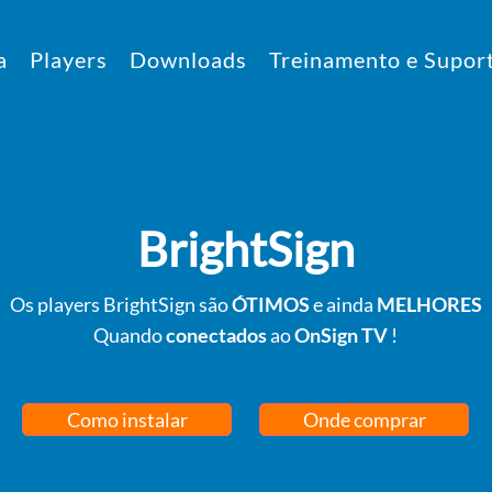
a
Players
Downloads
Treinamento e Supor
BrightSign
Os players BrightSign são
ÓTIMOS
e ainda
MELHORES
Quando
conectados
ao
OnSign TV
!
Como instalar
Onde comprar